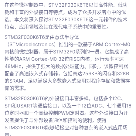
在这些微控制器中，STM32F030K6T6以其高性能、低功
耗和丰富的外设接口等特点，成为了众多开发者心中的优
选。本文将深入探讨STM32F030K6T6这一元器件的技术
特点、应用领域及其在现代电子系统中的重要性。
STM32F030K6T6是由意法半导体
（STMicroelectronics）推出的一款基于ARM Cortex-M0
内核的微控制器，属于STM32F0系列的一员。它集成了高
性能的ARM Cortex-M0 32位RISC内核，运行频率可达
48MHz，提供了强大的数据处理能力。同时，该微控制器
配备了高速嵌入式存储器，包括高达256KB的闪存和32KB
的SRAM，足以满足大多数嵌入式应用对程序存储和数据存
储的需求。
STM32F030K6T6的外设接口丰富多样，包括多个I2C、
SPI和USART等通信接口，以及一个12位ADC、七个通用16
位定时器和一个高级控制PWM定时器。这些外设接口为开
发者提供了与外部设备通信和控制的便利，使得
STM32F030K6T6能够轻松应对各种复杂的嵌入式应用场
景。