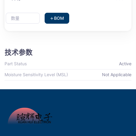
BOM
技术参数
Part Status
Active
Moisture Sensitivity Level (MSL)
Not Applicable