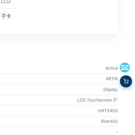
I LCD
，子卡
Active
ARTIK
Display
LCD Touchscreen 5"
mXT540S
Board(s)
-