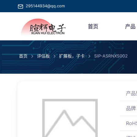
295144934@qq.com
首页
产品
首页
评估板
扩展板，子卡
SIP-ASRNXS002
产品
品牌
RoH