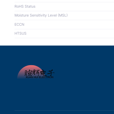
RoHS Status
Moisture Sensitivity Level (MSL)
ECCN
HTSUS